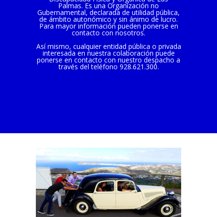
Palmas. Es una Organización no
Gubernamental, declarada de utilidad pública,
de ámbito autonómico y sin ánimo de lucro.
Para mayor información pueden ponerse en
contacto con nosotros.
Así mismo, cualquier entidad pública o privada
interesada en nuestra colaboración puede
ponerse en contacto con nuestro despacho a
través del teléfono 928.621.300.