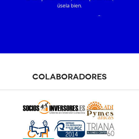
úsela bien.
–
Colaboradores